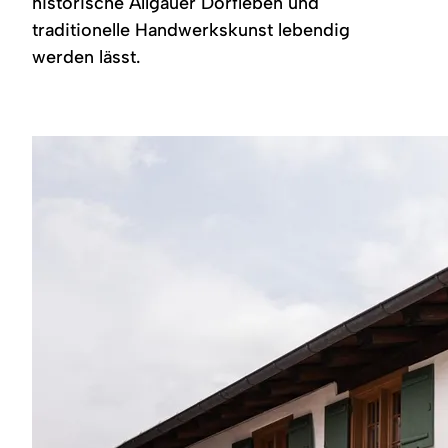
historische Allgäuer Dorfleben und
Region
traditionelle Handwerkskunst lebendig
werden lässt.
Service