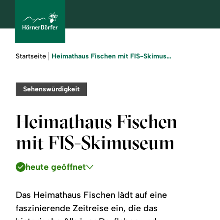
Sie
Heimathaus Fischen mit FIS-Skimuseum
Startseite
sind
hier:
bcams
Sehenswürdigkeit
Heimathaus Fischen
Urlaub
mit FIS-Skimuseum
buchen
heute geöffnet
Sommer
Winter
Das Heimathaus Fischen lädt auf eine
faszinierende Zeitreise ein, die das