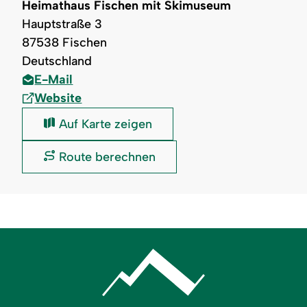
Heimathaus Fischen mit Skimuseum
Hauptstraße 3
87538 Fischen
Deutschland
E-Mail
Website
Heimathaus
Auf Karte zeigen
Fischen
mit
Heimathaus
Route berechnen
Skimuseum:
Fischen
mit
Skimuseum: