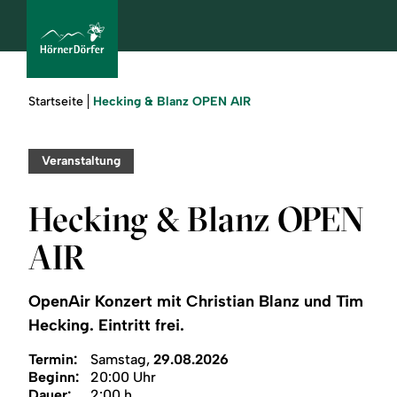
Sie
Hecking & Blanz OPEN AIR
Startseite
sind
hier:
bcams
Veranstaltung
Hecking & Blanz OPEN
Urlaub
AIR
buchen
OpenAir Konzert mit Christian Blanz und Tim
Sommer
Hecking. Eintritt frei.
Winter
Termin:
Samstag,
29.08.2026
Beginn:
20:00 Uhr
Dauer:
2:00 h