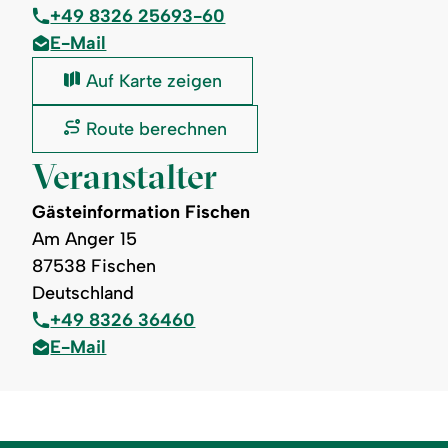
+49 8326 25693-60
E-Mail
Fiskina
Auf Karte zeigen
/
Schöll's
Fiskina
Route berechnen
Events:
/
Schöll's
Veranstalter
Events:
Gästeinformation Fischen
Am Anger 15
87538 Fischen
Deutschland
+49 8326 36460
E-Mail