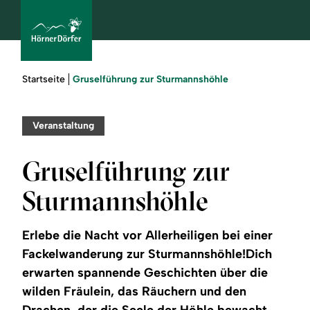
Sie
Gruselführung zur Sturmannshöhle
Startseite
sind
hier:
bcams
Veranstaltung
Gruselführung zur
Urlaub
Sturmannshöhle
buchen
Erlebe die Nacht vor Allerheiligen bei einer
Sommer
Fackelwanderung zur Sturmannshöhle!Dich
erwarten spannende Geschichten über die
Winter
wilden Fräulein, das Räuchern und den
Drachen, der die Seele der Höhle bewacht.