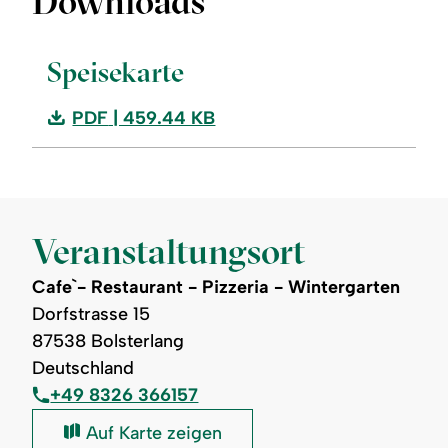
Downloads
Speisekarte
Download:
PDF
| 459.44 KB
Speisekarte
Veranstaltungsort
Cafe`- Restaurant - Pizzeria - Wintergarten
Dorfstrasse 15
87538 Bolsterlang
Deutschland
+49 8326 366157
Cafe`-
Auf Karte zeigen