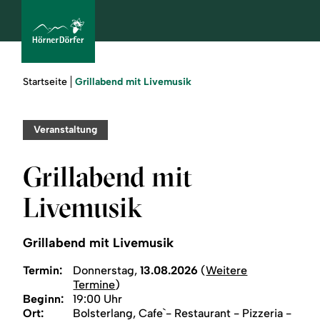
Sie
Grillabend mit Livemusik
Startseite
sind
hier:
bcams
Veranstaltung
Grillabend mit
Urlaub
Livemusik
buchen
Grillabend mit Livemusik
Sommer
Termin:
Donnerstag,
13.08.2026
(
Weitere
Winter
Termine
)
Beginn:
19:00 Uhr
Ort:
Bolsterlang, Cafe`- Restaurant - Pizzeria -