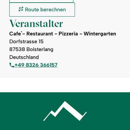
Restaurant
-
Cafe`-
Route berechnen
Pizzeria
Restaurant
-
-
Veranstalter
Wintergarten:
Pizzeria
-
Cafe`- Restaurant - Pizzeria - Wintergarten
Wintergarten:
Dorfstrasse 15
87538 Bolsterlang
Deutschland
+49 8326 366157