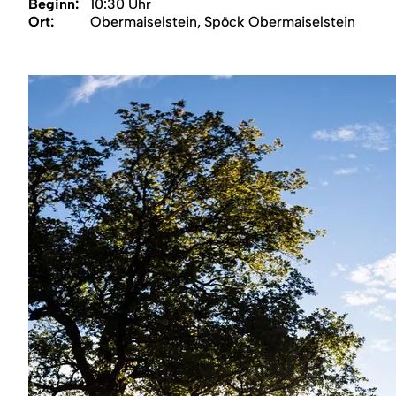
Region
Beginn:
10:30 Uhr
Ort:
Obermaiselstein, Spöck Obermaiselstein
Service