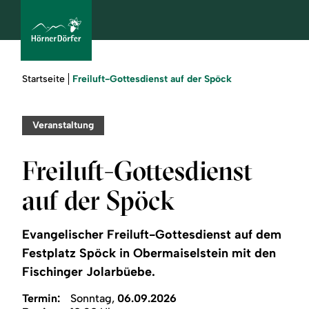
Sie
Freiluft-Gottesdienst auf der Spöck
Startseite
sind
hier:
bcams
Veranstaltung
Freiluft-Gottesdienst
Urlaub
auf der Spöck
buchen
Evangelischer Freiluft-Gottesdienst auf dem
Sommer
Festplatz Spöck in Obermaiselstein mit den
Fischinger Jolarbüebe.
Winter
Termin:
Sonntag,
06.09.2026