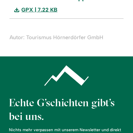
Download:
GPX
| 7.22 KB
Familientour
an
der
Autor: Tourismus Hörnerdörfer GmbH
Hörnerbahn
in
Bolsterlang
(1)
Echte G’schichten gibt’s
bei uns.
Nichts mehr verpassen mit unserem Newsletter und direkt