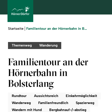
Sie
Familientour an der Hörnerbahn in Bolsterlang
Startseite
sind
hier:
bcams
Themenweg
Wanderung
Familientour an der
Urlaub
Hörnerbahn in
buchen
Bolsterlang
Sommer
Rundtour
Aussichtsreich
Einkehrmöglichkeit
Winter
Wanderweg
Familienfreundlich
Spazierweg
Wandern mit Hund
Bergbahnauf-/-abstieg