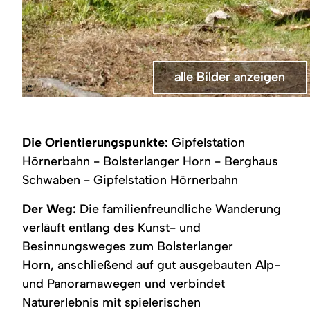
alle Bilder anzeigen
alle Bilder anzeigen
alle Bilder anzeigen
alle Bilder anzeigen
alle Bilder anzeigen
©
Himmelsliegen
Baum-
Berghaus
Hörner-
Ausblick
auf
Fühlliege
Schwaben
Panoramaweg
auf
dem
auf
im
die
Kunst-
dem
Allgäu
Allgäuer
Die Orientierungspunkte:
Gipfelstation
&
Kunst-
Alpen
Besinnungsweg
&
vom
Hörnerbahn - Bolsterlanger Horn - Berghaus
Besinnungsweg
Hörner-
Schwaben - Gipfelstation Hörnerbahn
Panoramaweg
Der Weg:
Die familienfreundliche Wanderung
verläuft entlang des Kunst- und
Besinnungsweges zum Bolsterlanger
Horn, anschließend auf gut ausgebauten Alp-
und Panoramawegen und verbindet
Naturerlebnis mit spielerischen