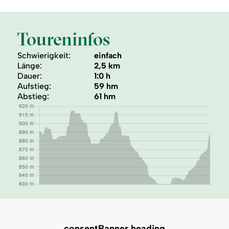
Toureninfos
Schwierigkeit:
einfach
Länge:
2,5 km
Dauer:
1:0 h
Aufstieg:
59 hm
Abstieg:
61 hm
consentBanner.heading