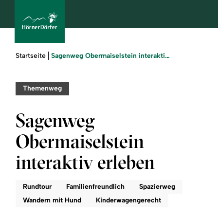
Sie
Sagenweg Obermaiselstein interaktiv erleben
Startseite
sind
hier:
bcams
Themenweg
Sagenweg
Urlaub
Obermaiselstein
buchen
interaktiv erleben
Sommer
Rundtour
Familienfreundlich
Spazierweg
Winter
Wandern mit Hund
Kinderwagengerecht