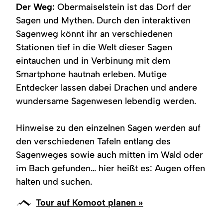
für
Waldweg
bei
an
Blick
Der Weg:
Obermaiselstein ist das Dorf der
digitale
im
Obermaiselstein
der
auf
Inhalte
Sagenhaften
–
Wanderroute
die
Sagen und Mythen. Durch den interaktiven
und
Naturraum.
mystische
des
Allgäuer
Filme
Stimmung
digitalen
Alpen
Sagenweg könnt ihr an verschiedenen
auf
am
Sagenwegs
und
Stationen tief in die Welt dieser Sagen
dem
Sagenweg.
in
grüne
Sagenweg.
Obermaiselstein.
Bergwiesen
eintauchen und in Verbinung mit dem
unter
blauem
Smartphone hautnah erleben. Mutige
Himmel.
Entdecker lassen dabei Drachen und andere
wundersame Sagenwesen lebendig werden.
Hinweise zu den einzelnen Sagen werden auf
den verschiedenen Tafeln entlang des
Sagenweges sowie auch mitten im Wald oder
im Bach gefunden… hier heißt es: Augen offen
halten und suchen.
Tour auf Komoot planen »