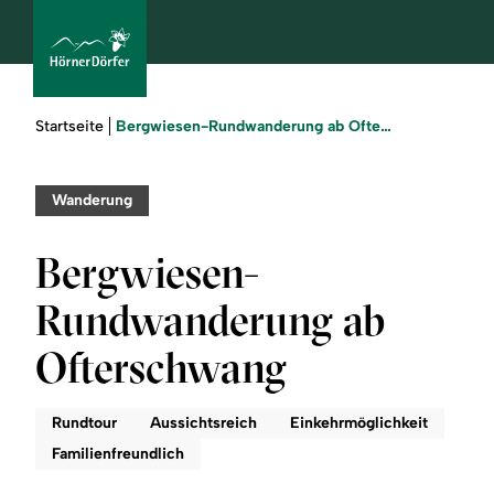
Sie
Bergwiesen-Rundwanderung ab Ofterschwang
Startseite
sind
hier:
bcams
Wanderung
Bergwiesen-
Urlaub
Rundwanderung ab
buchen
Ofterschwang
Sommer
Rundtour
Aussichtsreich
Einkehrmöglichkeit
Winter
Familienfreundlich