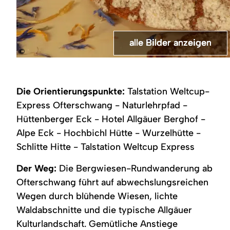
alle Bilder anzeigen
alle Bilder anzeigen
alle Bilder anzeigen
alle Bilder anzeigen
alle Bilder anzeigen
alle Bilder anzeigen
©
Ruhe
Typisch
Forstweg
Disc
Blick
Blumen-
genießen
Allgäu
zwischen
Golf
vom
und
mit
-
Hüttenberg
Parcours
Naturlehrpfad
Käuterwiesen
Blick
geschindelte
und
mit
auf
oberhalb
Die Orientierungspunkte:
Talstation Weltcup-
auf
Bauten,
Alpe
traumhafter
Bettenried
Hüttenberg
die
Brunnen
Eck
Bergkulisse
und
mit
Express Ofterschwang - Naturlehrpfad -
Allgäuer
und
Sonthofen
traumhafter
Hüttenberger Eck - Hotel Allgäuer Berghof -
Alpen
Holunderbüsche
Aussicht
Alpe Eck - Hochbichl Hütte - Wurzelhütte -
Schlitte Hitte - Talstation Weltcup Express
Der Weg:
Die Bergwiesen-Rundwanderung ab
Ofterschwang führt auf abwechslungsreichen
Wegen durch blühende Wiesen, lichte
Waldabschnitte und die typische Allgäuer
Kulturlandschaft. Gemütliche Anstiege