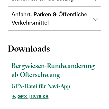
Anfahrt, Parken & Öffentliche
Verkehrsmittel
Downloads
Bergwiesen-Rundwanderung
ab Ofterschwang
GPX-Datei für Navi-App
Download:
GPX
| 19.78 KB
Bergwiesen-