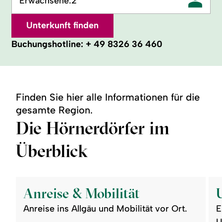
Erwachsene:
2
Unterkunft finden
Buchungshotline:
+ 49 8326 36 460
Finden Sie hier alle Informationen für die
gesamte Region.
Die Hörnerdörfer im
Überblick
©
©
readmore:
read
Anreise
Unte
Anreise & Mobilität
&
Mobilität
Anreise ins Allgäu und Mobilität vor Ort.
E
U