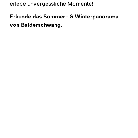
Region
erlebe unvergessliche Momente!
Erkunde das
Sommer- & Winterpanorama
Service
von Balderschwang.