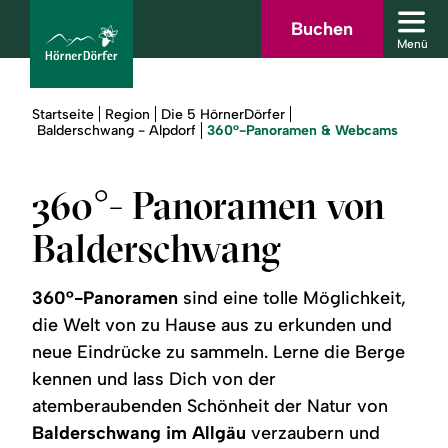
Zum
Zur
Zur
Zum
Buchen
Men
Hauptinhalt
Suche
Navigation
Footer
Menü
schl
springen
springen
springen
springen
Sie
Startseite
Region
Die 5 HörnerDörfer
sind
360°-Panoramen & Webcams
Balderschwang - Alpdorf
hier:
bcams
360°- Panoramen von
Balderschwang
Urlaub
buchen
360°-Panoramen
sind eine tolle Möglichkeit,
die Welt von zu Hause aus zu erkunden und
Sommer
neue Eindrücke zu sammeln. Lerne die Berge
kennen und lass Dich von der
Winter
atemberaubenden Schönheit der Natur von
Balderschwang im Allgäu
verzaubern und