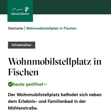
Sie
Wohnmobilstellplatz in Fischen
Startseite
sind
hier:
bcams
Infrastruktur
Wohnmobilstellplatz in
Urlaub
Fischen
buchen
heute geöffnet
Sommer
Der Wohnmobilstellplatz befindet sich neben
Winter
dem Erlebnis- und Familienbad in der
Mühlenstraße.