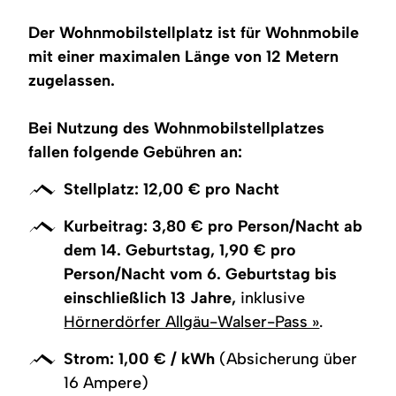
stehen
Container
Der Wohnmobilstellplatz ist für Wohnmobile
für
die
mit einer maximalen Länge von 12 Metern
Müllentsorgung;
zugelassen.
Trinkwasser,
Strom
und
eine
Bei Nutzung des Wohnmobilstellplatzes
Entsorgungsstation
fallen folgende Gebühren an:
vorhanden.
Stellplatz: 12,00 € pro Nacht
Kurbeitrag: 3,80 € pro Person/Nacht ab
dem 14. Geburtstag, 1,90 € pro
Person/Nacht vom 6. Geburtstag bis
einschließlich 13 Jahre,
inklusive
Hörnerdörfer Allgäu-Walser-Pass »
.
Strom: 1,00 € / kWh
(Absicherung über
16 Ampere)