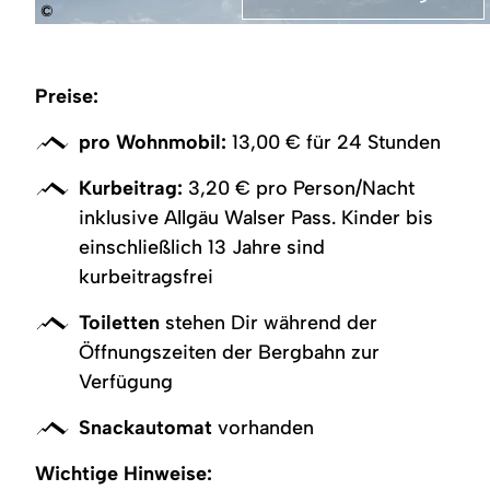
©
Schotterparkplatz
mit
weißem
Wohnmobil,
Preise:
rot-
weiß
gestreiften
pro Wohnmobil:
13,00 € für 24 Stunden
Absperrpfosten,
blau-
Kurbeitrag:
3,20 € pro Person/Nacht
weißem
Richtungsschild
inklusive Allgäu Walser Pass. Kinder bis
und
rot-
einschließlich 13 Jahre sind
blauem
kurbeitragsfrei
Verbotsschild.
Toiletten
stehen Dir während der
Öffnungszeiten der Bergbahn zur
Verfügung
Snackautomat
vorhanden
Wichtige Hinweise: