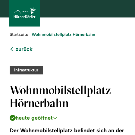
Sie
Wohnmobilstellplatz Hörnerbahn
Startseite
sind
hier:
zurück
bcams
Infrastruktur
Urlaub
Wohnmobilstellplatz
buchen
Hörnerbahn
Sommer
heute geöffnet
Winter
Der Wohnmobilstellplatz befindet sich an der