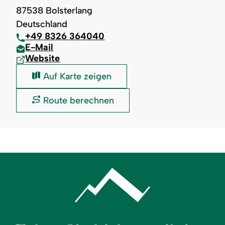
87538 Bolsterlang
Deutschland
+49 8326 364040
E-Mail
Website
Hörnerbahn
Auf Karte zeigen
GmbH
&
Hörnerbahn
Route berechnen
Co.KG:
GmbH
&
Co.KG: