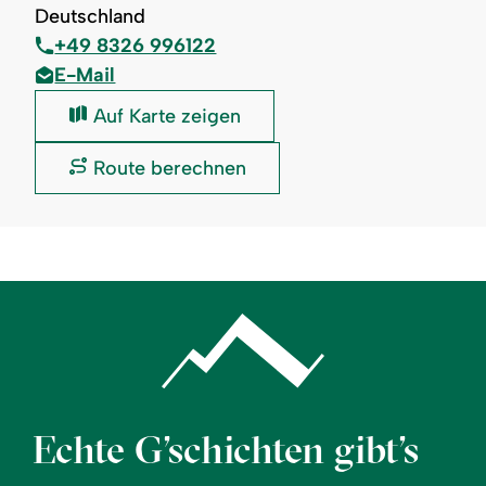
Deutschland
+49 8326 996122
E-Mail
Wochenmarkt
Auf Karte zeigen
-
Gemeinde
Wochenmarkt
Route berechnen
Fischen:
-
Gemeinde
Fischen:
Echte G’schichten gibt’s