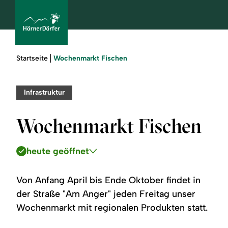
Sie
Wochenmarkt Fischen
Startseite
sind
hier:
bcams
Infrastruktur
Wochenmarkt Fischen
Urlaub
buchen
heute geöffnet
Sommer
Von Anfang April bis Ende Oktober findet in
der Straße "Am Anger" jeden Freitag unser
Winter
Wochenmarkt mit regionalen Produkten statt.