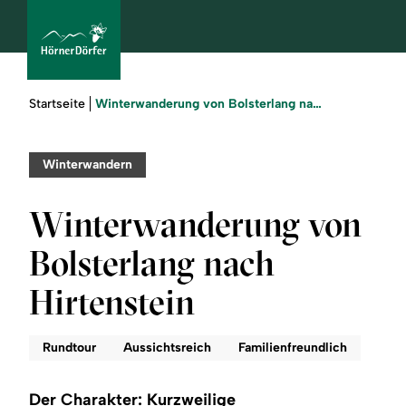
Sie
Winterwanderung von Bolsterlang nach Hirtenstein
Startseite
sind
hier:
bcams
Winterwandern
Winterwanderung von
Urlaub
Bolsterlang nach
buchen
Hirtenstein
Sommer
Rundtour
Aussichtsreich
Familienfreundlich
Winter
Der Charakter: Kurzweilige