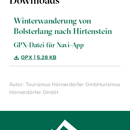
Downloads
Winterwanderung von
Bolsterlang nach Hirtenstein
GPX-Datei für Navi-App
Download:
GPX
| 5.28 KB
Winterwanderung
von
Bolsterlang
Autor: Tourismus Hörnerdörfer GmbHurismus
nach
Hörnerdörfer GmbH
Hirtenstein