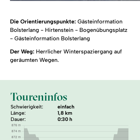
Verschneiter
Winterlicher
Winterwanderweg
Ortseingang
Blick
nach
Bolsterlang
nach
Hirtenstein
Sonderdorf
Die Orientierungspunkte:
Gästeinformation
Bolsterlang - Hirtenstein - Bogenübungsplatz
- Gästeinformation Bolsterlang
Der Weg:
Herrlicher Winterspaziergang auf
geräumten Wegen.
Toureninfos
Schwierigkeit:
einfach
Länge:
1,8 km
Dauer:
0:30 h