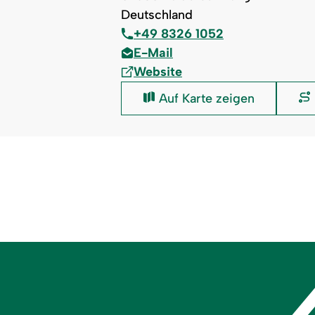
Deutschland
+49 8326 1052
E-Mail
Website
Torghele's
Auf Karte zeigen
Wald
&
Fluh: