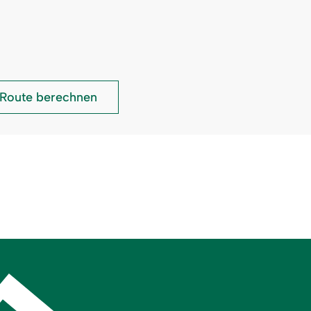
Torghele's
Route berechnen
Wald
&
Fluh: