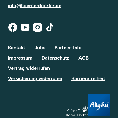
info@hoernerdoerfer.de
Facebook
Youtube
Instagram
Tik-
Tok
Kontakt
Jobs
Partner-Info
Impressum
Datenschutz
AGB
Vertrag widerrufen
Versicherung widerrufen
Barrierefreiheit
Volltextsuche
Suchtext
einfügen