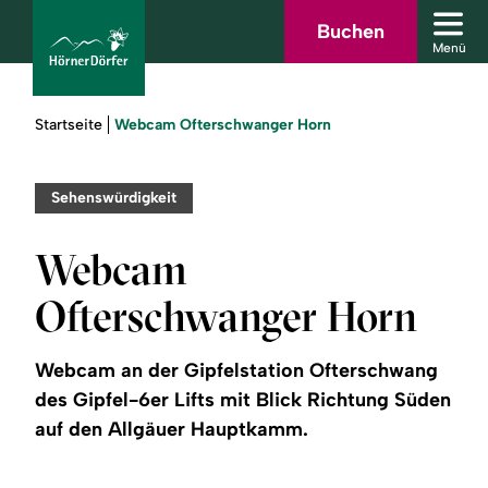
Zum
Zur
Zur
Zum
Buchen
Men
Hauptinhalt
Suche
Navigation
Footer
Menü
schl
springen
springen
springen
springen
Sie
Webcam Ofterschwanger Horn
Startseite
sind
hier:
bcams
Sehenswürdigkeit
Webcam
Urlaub
Ofterschwanger Horn
buchen
Webcam an der Gipfelstation Ofterschwang
Sommer
des Gipfel-6er Lifts mit Blick Richtung Süden
auf den Allgäuer Hauptkamm.
Winter