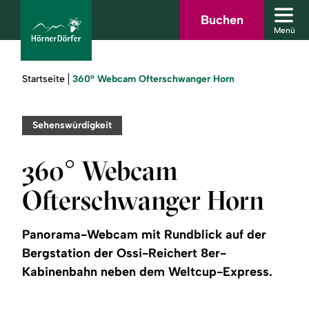
Zum
Zur
Zur
Zum
Buchen
Men
Hauptinhalt
Suche
Navigation
Footer
Menü
schl
springen
springen
springen
springen
Sie
360° Webcam Ofterschwanger Horn
Startseite
sind
hier:
bcams
Sehenswürdigkeit
360° Webcam
Urlaub
Ofterschwanger Horn
buchen
Panorama-Webcam mit Rundblick auf der
Sommer
Bergstation der Ossi-Reichert 8er-
Kabinenbahn neben dem Weltcup-Express.
Winter