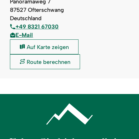
Panoramaweg 7
87527 Ofterschwang
Deutschland
+49 8321 67030
E-Mail
Webcam
Auf Karte zeigen
Ofterschwang
-
Webcam
Route berechnen
360°
Ofterschwang
Rundblick
-
am
360°
Ofterschwanger
Rundblick
Horn:
am
Ofterschwanger
Horn: