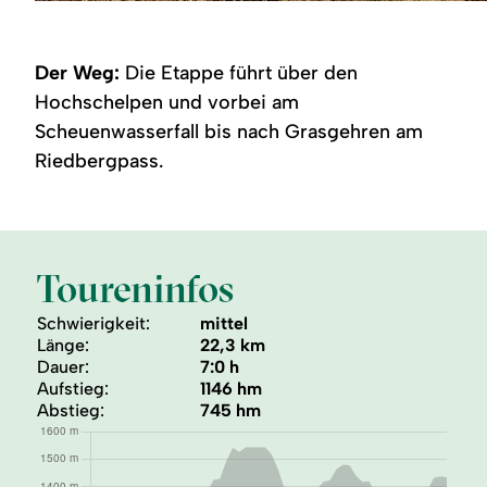
Wanderer
Hochheide
am
im
Riedberger
Allgäu
Horn
Der Weg:
Die Etappe führt über den
Hochschelpen und vorbei am
Scheuenwasserfall bis nach Grasgehren am
Riedbergpass.
Toureninfos
Schwierigkeit:
mittel
Länge:
22,3 km
Dauer:
7:0 h
Aufstieg:
1146 hm
Abstieg:
745 hm