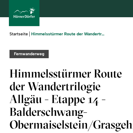
Sie
Himmelsstürmer Route der Wandertrilogie Allgäu - Etappe 14 - Balderschwang-Obermaiselstein/Grasgehren
Startseite
sind
hier:
bcams
Fernwanderweg
Himmelsstürmer Route
Urlaub
der Wandertrilogie
buchen
Allgäu - Etappe 14 -
Sommer
Balderschwang-
Winter
Obermaiselstein/Grasgeh