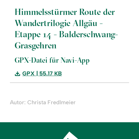
Himmelsstürmer Route der
Wandertrilogie Allgäu -
Etappe 14 - Balderschwang-
Grasgehren
GPX-Datei für Navi-App
Download:
GPX
| 55.17 KB
Himmelsstürmer
Route
der
Autor: Christa Fredlmeier
Wandertrilogie
Allgäu
-
Etappe