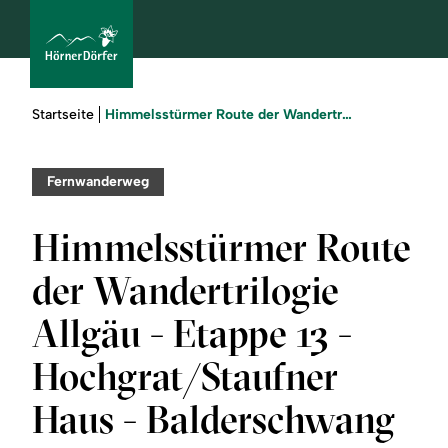
Sie
Himmelsstürmer Route der Wandertrilogie Allgäu - Etappe 13 - Hochgrat/Staufner Haus - Balderschwang
Startseite
sind
hier:
bcams
Fernwanderweg
Himmelsstürmer Route
Urlaub
der Wandertrilogie
buchen
Allgäu - Etappe 13 -
Sommer
Hochgrat/Staufner
Winter
Haus - Balderschwang