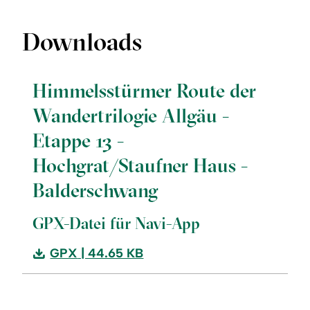
Downloads
Himmelsstürmer Route der
Wandertrilogie Allgäu -
Etappe 13 -
Hochgrat/Staufner Haus -
Balderschwang
GPX-Datei für Navi-App
Download:
GPX
| 44.65 KB
Himmelsstürmer
Route
der