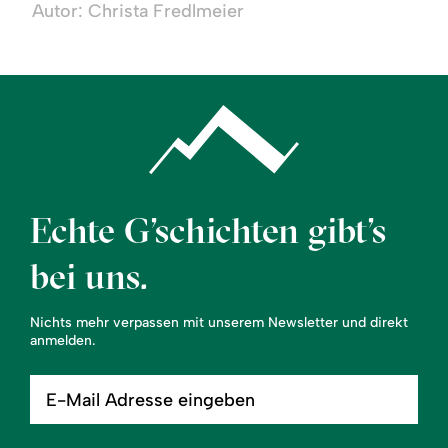
Autor: Christa Fredlmeier
Wandertrilogie
Allgäu
-
Etappe
13
-
Hochgrat/Staufner
Haus
Echte G’schichten gibt’s
-
bei uns.
Balderschwang
Nichts mehr verpassen mit unserem Newsletter und direkt
anmelden.
E-
Mail
Adresse
eingeben