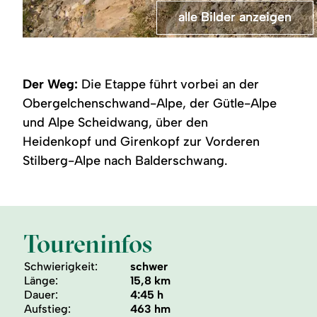
alle Bilder anzeigen
alle Bilder anzeigen
alle Bilder anzeigen
©
Heidenkopf
Gipfelkreuz
Blumenschmuck
im
am
am
Allgäu
Hochgrat
Haus
im
in
Der Weg:
Die Etappe führt vorbei an der
Allgäu
Balderschwang
Obergelchenschwand-Alpe, der Gütle-Alpe
und Alpe Scheidwang, über den
Heidenkopf und Girenkopf zur Vorderen
Stilberg-Alpe nach Balderschwang.
Toureninfos
Schwierigkeit:
schwer
Länge:
15,8 km
Dauer:
4:45 h
Aufstieg:
463 hm