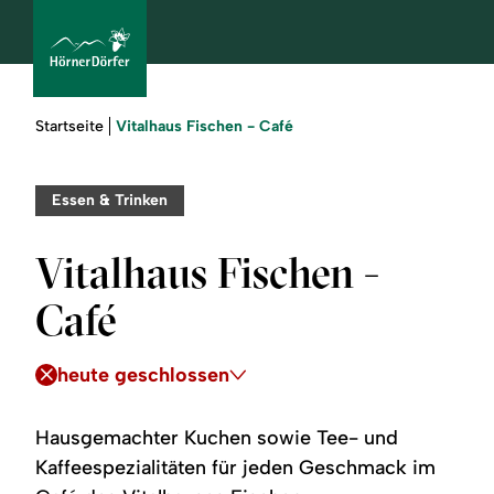
Sie
Vitalhaus Fischen - Café
Startseite
sind
hier:
bcams
Essen & Trinken
Vitalhaus Fischen -
Urlaub
Café
buchen
heute geschlossen
Sommer
Winter
Hausgemachter Kuchen sowie Tee- und
Kaffeespezialitäten für jeden Geschmack im