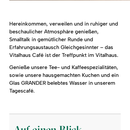
Einzigartiges
Kaffee
Sortiment
und
an
selbst
Geschenkartikeln,
gemachter
Edelsteinen,
Kuchen
Hereinkommen, verweilen und in ruhiger und
Salzprodukten,
auf
Räucherwaren
einem
beschaulicher Atmosphäre genießen,
und
der
Smalltalk in gemütlicher Runde und
Produkten
gemütlichen
aus
Tische
Erfahrungsaustausch Gleichgesinnter – das
der
im
Region.
Café
Vitalhaus Café ist der Treffpunkt im Vitalhaus.
im
Vitalhaus
Genieße unsere Tee- und Kaffeespezialitäten,
Fischen.
sowie unsere hausgemachten Kuchen und ein
Glas GRANDER belebtes Wasser in unserem
Tagescafé.
Auf einen Blick