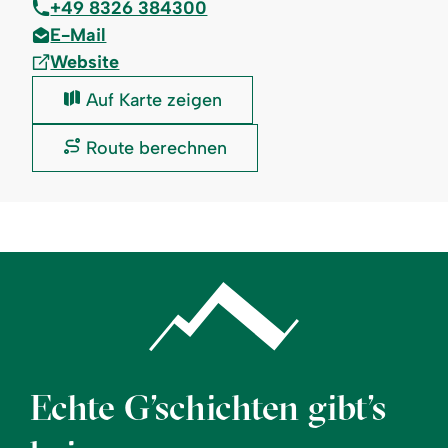
+49 8326 384300
E-Mail
Website
Vitalhaus
Auf Karte zeigen
Fischen
-
Vitalhaus
Route berechnen
Café:
Fischen
-
Café:
Echte G’schichten gibt’s