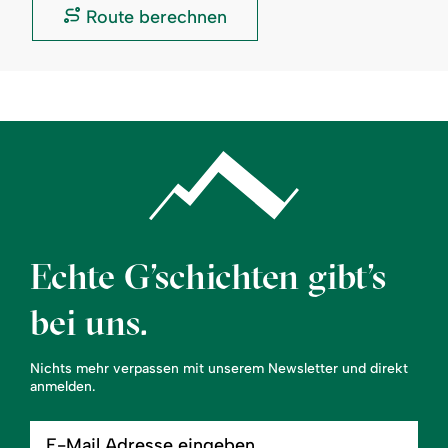
Weiherkof
Videocam
Route berechnen
in
am
Bolsterlang:
Weiherkof
in
Bolsterlang:
Echte G’schichten gibt’s
bei uns.
Nichts mehr verpassen mit unserem Newsletter und direkt
anmelden.
E-
Mail