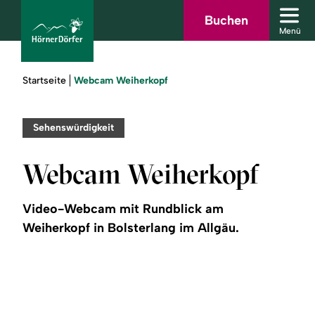
Zum
Zur
Zur
Zum
Buchen
Men
Hauptinhalt
Suche
Navigation
Footer
Menü
schl
springen
springen
springen
springen
Sie
Webcam Weiherkopf
Startseite
sind
hier:
bcams
Sehenswürdigkeit
Webcam Weiherkopf
Urlaub
buchen
Video-Webcam mit Rundblick am
Weiherkopf in Bolsterlang im Allgäu.
Sommer
Winter