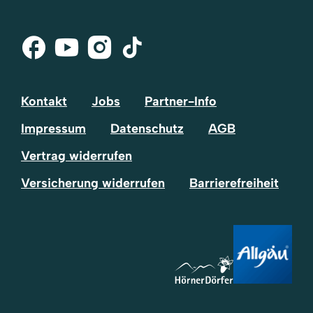
Facebook
Youtube
Instagram
Tik-
Tok
Kontakt
Jobs
Partner-Info
Impressum
Datenschutz
AGB
Vertrag widerrufen
Versicherung widerrufen
Barrierefreiheit
Volltextsuche
Suchtext
einfügen
Suchen