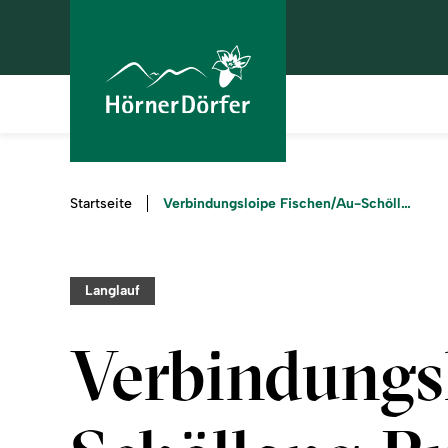
Sie
Verbindungsloipe Fischen/Au-Schöllang-Rubi-Oberstdorf
Startseite
sind
hier:
Langlauf
Verbindungs