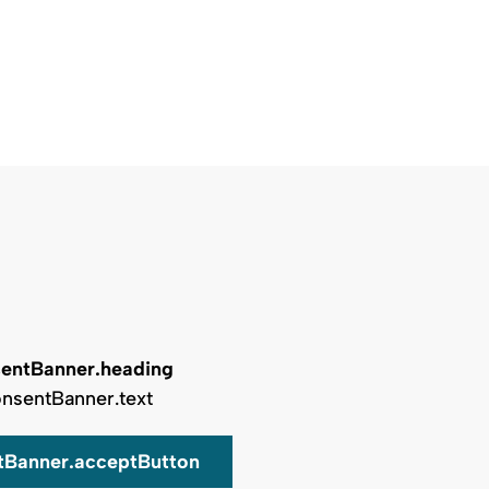
entBanner.heading
nsentBanner.text
tBanner.acceptButton