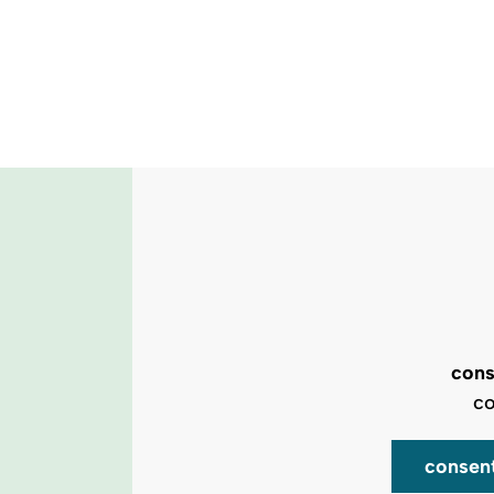
cons
co
consen