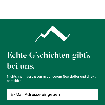
Region
Service
Echte G’schichten gibt’s
bei uns.
Nichts mehr verpassen mit unserem Newsletter und direkt
anmelden.
E-
Mail
Adresse
eingeben