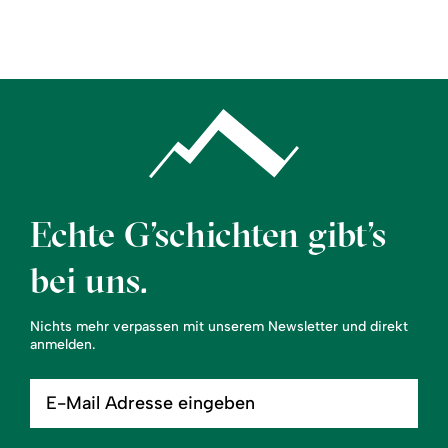
Region
Service
Echte G’schichten gibt’s
bei uns.
Nichts mehr verpassen mit unserem Newsletter und direkt
anmelden.
E-
Mail
Adresse
eingeben