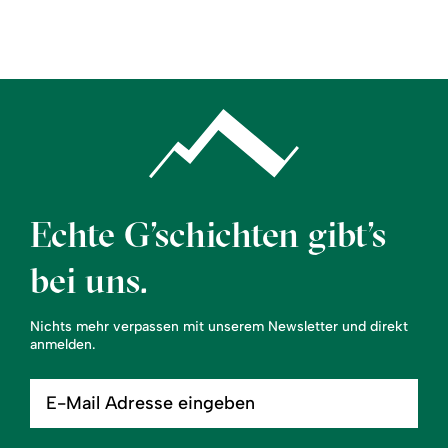
Region
Service
Echte G’schichten gibt’s
bei uns.
Nichts mehr verpassen mit unserem Newsletter und direkt
anmelden.
E-
Mail
Adresse
eingeben