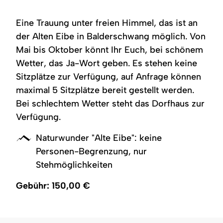
mitten
gedeckter
von
im
Trautisch
der
Grünen.
mitten
2000-
Eine Trauung unter freien Himmel, das ist an
Die
in
jährigen
unscheinbar
der
Eibe
der Alten Eibe in Balderschwang möglich. Von
wirkende,
Natur
auf
Mai bis Oktober könnt Ihr Euch, bei schönem
2000-
an
das
jährige
der
Balderschwanger
Wetter, das Ja-Wort geben. Es stehen keine
Eibe
Alten
Tal.
im
Eibe
Zur
Sitzplätze zur Verfügung, auf Anfrage können
Bildmittelpunkt.
in
Eibe
maximal 5 Sitzplätze bereit gestellt werden.
Balderschwang.
führt
eine
Bei schlechtem Wetter steht das Dorfhaus zur
Teerstraße.
Verfügung.
Naturwunder "Alte Eibe": keine
Personen-Begrenzung, nur
Stehmöglichkeiten
Gebühr: 150,00 €