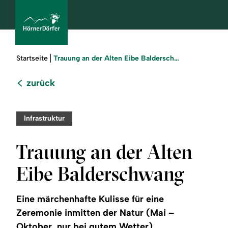
Sie
Trauung an der Alten Eibe Balderschwang
Startseite
sind
hier:
zurück
bcams
Infrastruktur
Urlaub
Trauung an der Alten
buchen
Eibe Balderschwang
Sommer
Eine märchenhafte Kulisse für eine
Winter
Zeremonie inmitten der Natur (Mai –
Oktober, nur bei gutem Wetter).