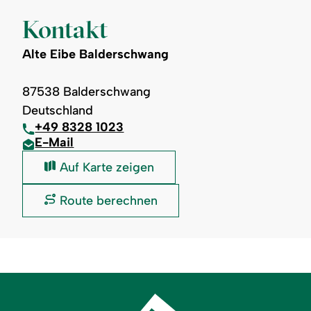
Kontakt
Alte Eibe Balderschwang
87538 Balderschwang
Deutschland
+49 8328 1023
E-Mail
Alte
Auf Karte zeigen
Eibe
Balderschwang:
Alte
Route berechnen
Eibe
Balderschwang: