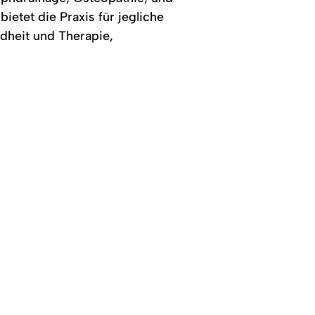
tief
Gebäude
ein.
hat
etet die Praxis für jegliche
große
heit und Therapie,
Fenster,
teils
Holzverschalungen.