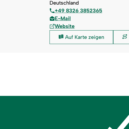
Deutschland
+49 8326 3852365
E-Mail
Website
Therapie
Auf Karte zeigen
Eck: