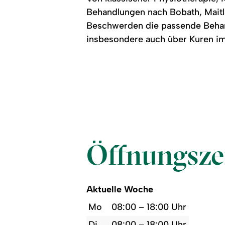
am
Rücken
Behandlungen nach Bobath, Maitla
massiert.
Beschwerden die passende Behan
insbesondere auch über Kuren i
Öffnungsze
Aktuelle Woche
Mo
08:00 – 18:00 Uhr
Di
08:00 – 18:00 Uhr