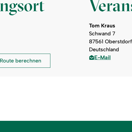
ungsort
Verans
Tom Kraus
Schwand 7
87561 Oberstdorf
Deutschland
E-Mail
Kurpark
Route berechnen
an
der
Fiskina
Fischen: