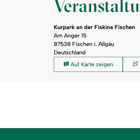
Veranstalt
Kurpark an der Fiskina Fischen
Am Anger 15
87538 Fischen i. Allgäu
Deutschland
Kurpark
Auf Karte zeigen
an
der
Fiskina
Fischen: