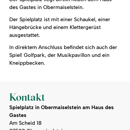
Hängebrücke
und
schwarzen
auf
Holzspielplatz
sitzt
auf
Schaukeln
aus
Hängebrücke,
Schaukel,
einer
hinunter,
in
einer
auf
des Gastes in Obermaiselstein.
Holz
Kinder
eine
Schaukel
Kletterturm,
einem
grünen
einem
und
spielen,
Frau
an,
Hängebrücke
hölzernen
Wiese.
Kiesuntergrund,
Der Spielplatz ist mit einer Schaukel, einer
Ketten
umgeben
steht
daneben
und
Spielhaus,
umgeben
auf
von
daneben,
eine
Schaukeln
lächeln
von
Hängebrücke und einem Klettergerüst
einem
Grünflächen
im
weitere
sichtbar.
in
grüner
Spielplatz.
und
Hintergrund
Schaukel.
die
Wiese
ausgestattet.
Bäumen.
Spielplatz.
Kamera.
und
Bäumen.
In direktem Anschluss befindet sich auch der
Spiel! Golfpark, der Musikpavillon und ein
Kneippbecken.
Kontakt
Spielplatz in Obermaiselstein am Haus des
Gastes
Am Scheid 18