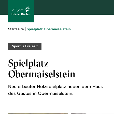
Sie
Spielplatz Obermaiselstein
Startseite
sind
hier:
bcams
Sport & Freizeit
Spielplatz
Urlaub
Obermaiselstein
buchen
Neu erbauter Holzspielplatz neben dem Haus
Sommer
des Gastes in Obermaiselstein.
Winter