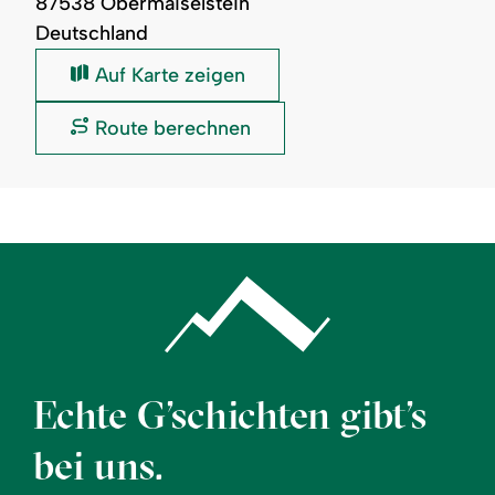
87538 Obermaiselstein
Deutschland
Spielplatz
Auf Karte zeigen
in
Obermaiselstein
Spielplatz
Route berechnen
am
in
Haus
Obermaiselstein
des
am
Gastes:
Haus
des
Gastes:
Echte G’schichten gibt’s
bei uns.