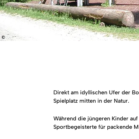
©
Picknicktisch
in
Schlittenform
auf
dem
Spielplatz
in
Balderschwang.
Direkt am idyllischen Ufer der B
Spielplatz mitten in der Natur.
Während die jüngeren Kinder auf 
Sportbegeisterte für packende Ma