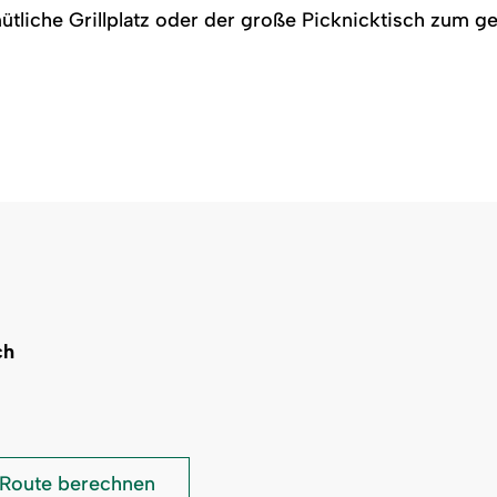
tliche Grillplatz oder der große Picknicktisch zum g
ch
Kinderspielplatz
Route berechnen