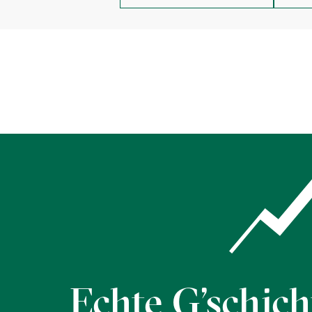
an
der
Bolgenach:
Echte G’schicht