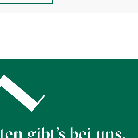
an
der
Bolgenach:
en gibt’s bei uns.