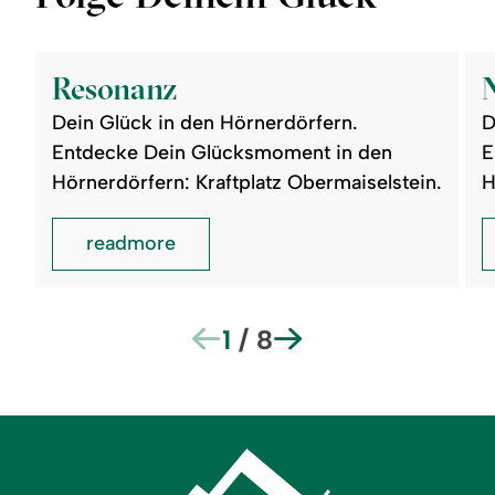
©
©
readmore:
read
Resonanz
Natu
Resonanz
Dein Glück in den Hörnerdörfern.
D
Entdecke Dein Glücksmoment in den
E
Hörnerdörfern: Kraftplatz Obermaiselstein.
H
readmore
1
/
8