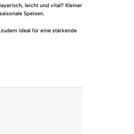
frischem
yerisch, leicht und vital? Kleiner
Gemüse.
aisonale Speisen.
 zudem ideal für eine stärkende