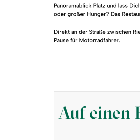
und
Panoramablick Platz und lass Dich
Sonnenschirme
zu
oder großer Hunger? Das Restaur
sehen.
Direkt an der Straße zwischen Ri
Pause für Motorradfahrer.
Auf einen 