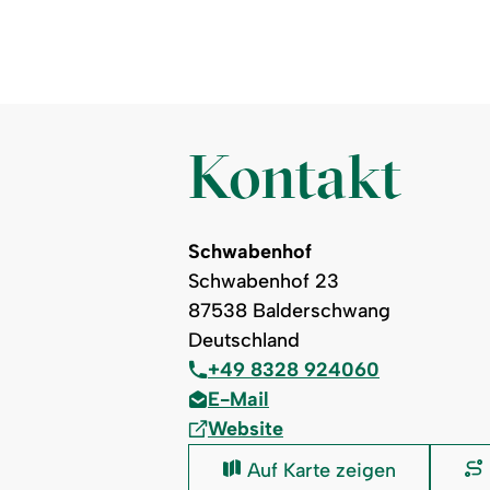
Kontakt
Schwabenhof
Schwabenhof 23
87538 Balderschwang
Deutschland
+49 8328 924060
E-Mail
Website
Schwabenhof:
Auf Karte zeigen