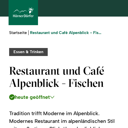
Sie
Restaurant und Café Alpenblick - Fischen
Startseite
sind
hier:
bcams
Essen & Trinken
Restaurant und Café
Urlaub
Alpenblick - Fischen
buchen
heute geöffnet
Sommer
Winter
Tradition trifft Moderne im Alpenblick.
Modernes Restaurant im alpenländischen Stil