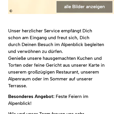
alle Bilder anzeigen
alle Bilder anzeigen
alle Bilder anzeigen
alle Bilder anzeigen
alle Bilder anzeigen
alle Bilder anzeigen
©
Der
Die
Der
Ein
Ihre
Hereinspaziert
Besitzer,
Familie
Aufenthaltsbereich
Tisch
Feier
ins
Herr
Knögel,
im
auf
bei
Hotel
Knöbel,
vorne
Hotel
der
uns
Alpenblick
Unser herzlicher Service empfängt Dich
steht
Mutter
Alpenblick,
Terrasse
im
selbst
und
dekoriert
mit
Alpenblick
schon am Eingang und freut sich, Dich
am
Tochter,
mit
Gläsern,
durch Deinen Besuch im Alpenblick begleiten
Herd
hinten
einer
rot-
in
Sohn
fell-
weißer
und verwöhnen zu dürfen.
seiner
und
ähnlichen,
Serviette
Hotelküche.
Vater.
braun
und
Genieße unsere hausgemachten Kuchen und
Die
und
Besteck,
Torten oder feine Gericht aus unserer Karte in
Kinder
beige
rechts
sind
gestreiften
oben
unserem großzügigen Restaurant, unserem
erwachsen.
Decke.
ein
gelber
Alpenraum oder im Sommer auf unserer
Sonnenschirm.
Terrasse.
Besonderes Angebot:
Feste Feiern im
Alpenblick!
Wir und unser Team freuen uns sehr