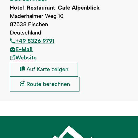
Hotel-Restaurant-Café Alpenblick
Maderhalmer Weg 10
87538 Fischen
Deutschland
+49 8326 9791
E-Mail
Website
Hotel-
Auf Karte zeigen
Restaurant-
Café
Hotel-
Route berechnen
Alpenblick:
Restaurant-
Café
Alpenblick: