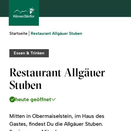
Sie
Restaurant Allgäuer Stuben
Startseite
sind
hier:
bcams
Essen & Trinken
Restaurant Allgäuer
Urlaub
Stuben
buchen
heute geöffnet
Sommer
Winter
Mitten in Obermaiselstein, im Haus des
Gastes, findest Du die Allgäuer Stuben.