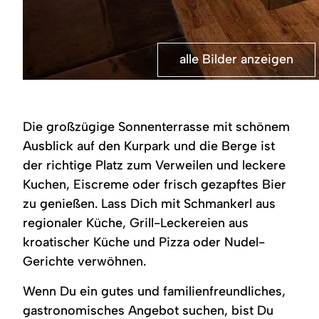
alle Bilder anzeigen
©
Restaurant
Allgäuer
Stuben
außen:
Die großzügige Sonnenterrasse mit schönem
Terrasse,
grüne
Ausblick auf den Kurpark und die Berge ist
Schirme,
der richtige Platz zum Verweilen und leckere
Wasserfall,
Blumen,
Kuchen, Eiscreme oder frisch gezapftes Bier
gepflasterter
Weg,
zu genießen. Lass Dich mit Schmankerl aus
Grünflächen.
regionaler Küche, Grill-Leckereien aus
kroatischer Küche und Pizza oder Nudel-
Gerichte verwöhnen.
Wenn Du ein gutes und familienfreundliches,
gastronomisches Angebot suchen, bist Du