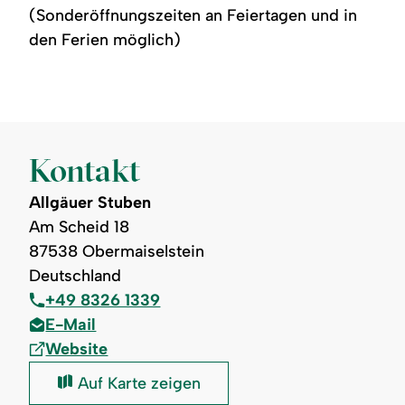
(Sonderöffnungszeiten an Feiertagen und in
den Ferien möglich)
Kontakt
Allgäuer Stuben
Am Scheid 18
87538 Obermaiselstein
Deutschland
+49 8326 1339
E-Mail
Website
Allgäuer
Auf Karte zeigen
Stuben: