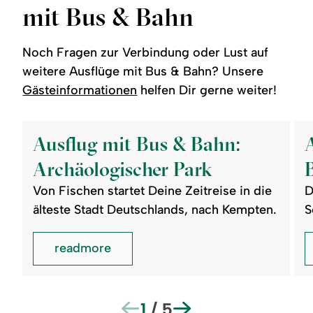
mit Bus & Bahn
Noch Fragen zur Verbindung oder Lust auf
weitere Ausflüge mit Bus & Bahn? Unsere
Gästeinformationen
helfen Dir gerne weiter!
readmore:
read
Ausflug
Aus
Ausflug mit Bus & Bahn:
mit
mit
Bus
Bus
Archäologischer Park
&
&
Bahn:
Bah
Von Fischen startet Deine Zeitreise in die
D
Archäologischer
Bre
Park
älteste Stadt Deutschlands, nach Kempten.
S
readmore
1
/
5