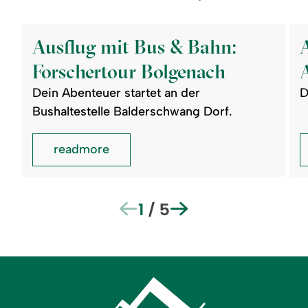
©
©
readmore:
read
Ausflug
Aus
Ausflug mit Bus & Bahn:
mit
mit
Bus
Bus
Forschertour Bolgenach
&
&
Bahn:
Bah
Dein Abenteuer startet an der
D
Forschertour
Aus
Bolgenach
zum
Bushaltestelle Balderschwang Dorf.
Auw
readmore
1
/
5