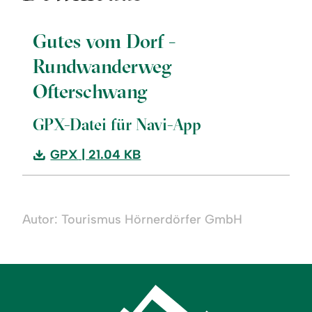
Gutes vom Dorf -
Rundwanderweg
Ofterschwang
GPX-Datei für Navi-App
Download:
GPX
| 21.04 KB
Gutes
vom
Dorf
Autor: Tourismus Hörnerdörfer GmbH
-
Rundwanderweg
Ofterschwang