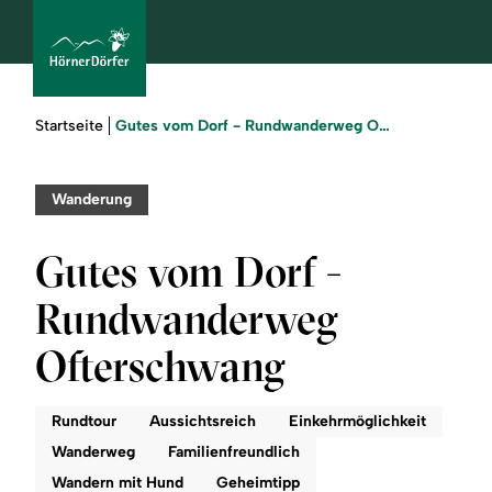
Sie
Gutes vom Dorf - Rundwanderweg Ofterschwang
Startseite
sind
hier:
bcams
Wanderung
Gutes vom Dorf -
Urlaub
Rundwanderweg
buchen
Ofterschwang
Sommer
Rundtour
Aussichtsreich
Einkehrmöglichkeit
Winter
Wanderweg
Familienfreundlich
Wandern mit Hund
Geheimtipp