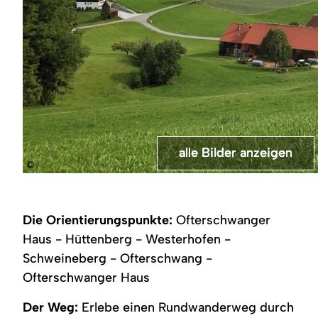
alle Bilder anzeigen
alle Bilder anzeigen
alle Bilder anzeigen
alle Bilder anzeigen
©
Kräutergarten
Gästeinformation
Bergkäs-
...so
an
Ofterschwang
Sennerei
schmeckt
der
im
Schweineberg
Ofterschwang,
Gästeinformation
Allgäu
bei
regionale
Die Orientierungspunkte:
Ofterschwanger
Ofterschwang
Ofterschwang
Produkte
Haus - Hüttenberg - Westerhofen -
Schweineberg - Ofterschwang -
Ofterschwanger Haus
Der Weg:
Erlebe einen Rundwanderweg durch