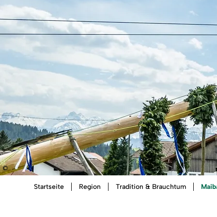
©
Sie
Mai
Startseite
Region
Tradition & Brauchtum
sind
hier: