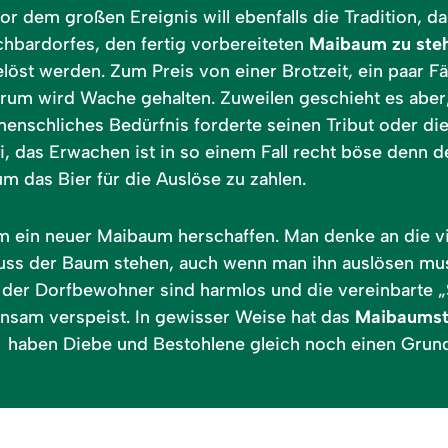
vor dem großen Ereignis will ebenfalls die Tradition, 
hbardorfes, den fertig vorbereiteten
Maibaum zu ste
öst werden. Zum Preis von einer Brotzeit, ein paar F
arum wird Wache gehalten. Zuweilen geschieht es aber
 menschliches Bedürfnis forderte seinen Tribut oder di
 das Erwachen ist in so einem Fall recht böse denn de
m das Bier für die Auslöse zu zahlen.
um ein neuer Maibaum herschaffen. Man denke an die vie
muss der Baum stehen, auch wenn man ihn auslösen mu
en der Dorfbewohner sind harmlos und die vereinbarte „
insam verspeist. In gewisser Weise hat das
Maibaumst
haben Diebe und Bestohlene gleich noch einen Grund