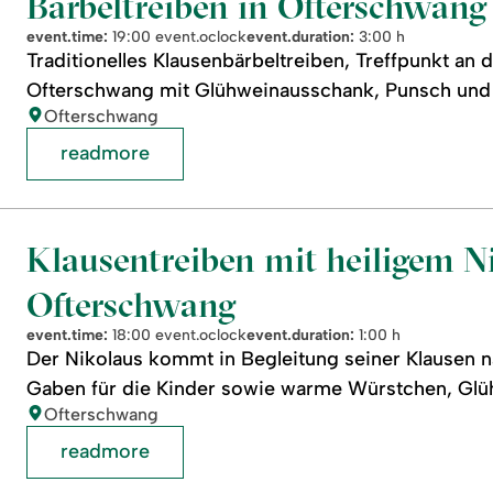
Bärbeltreiben in Ofterschwang
event.time:
19:00 event.oclock
event.duration:
3:00 h
Traditionelles Klausenbärbeltreiben, Treffpunkt an 
Ofterschwang mit Glühweinausschank, Punsch und 
location:
Ofterschwang
readmore
Klausentreiben mit heiligem N
Ofterschwang
event.time:
18:00 event.oclock
event.duration:
1:00 h
Der Nikolaus kommt in Begleitung seiner Klausen n
Gaben für die Kinder sowie warme Würstchen, Glüh
location:
Ofterschwang
readmore