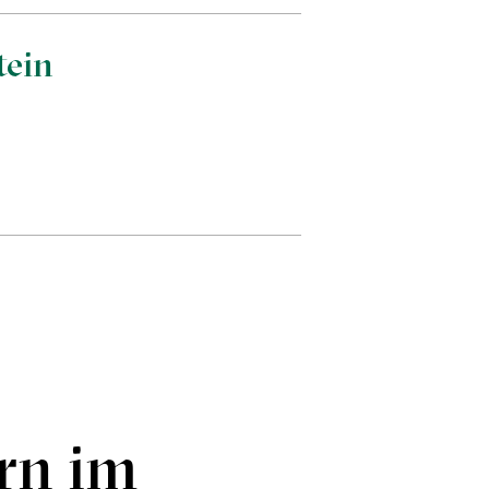
tein
rn im