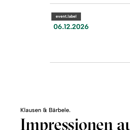
readmore:
©
Klausentreiben
in
category:
event.label
Obermaiselstein
event.nextDate:
06.12.2026
Klausen & Bärbele.
Impressionen a