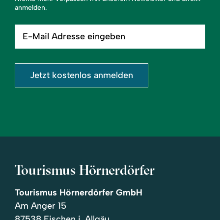
anmelden.
E-
Mail
Adresse
eingeben
Jetzt kostenlos anmelden
Tourismus Hörnerdörfer
Tourismus Hörnerdörfer GmbH
Am Anger 15
87538 Fischen i. Allgäu