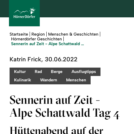
Sie
Startseite
Region
Menschen & Geschichten
sind
Hörnerdörfer Geschichten
hier:
Sennerin auf Zeit - Alpe Schattwald Tag 4
bcams
Katrin Frick, 30.06.2022
Kultur
Rad
Berge
Ausflugtipps
Urlaub
Kulinarik
Wandern
Menschen
buchen
Sennerin auf Zeit -
Sommer
Alpe Schattwald Tag 4
Winter
Hüttenabend auf der