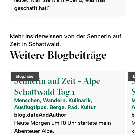
geschafft hat!"
Mehr Insiderwissen von der Sennerin auf
Zeit in Schattwald.
Weitere Blogbeiträge
©
©
readmore:
read
category:
c
blog.label
b
Sennerin
Senn
Sennerin auf Zeit - Alpe
auf
auf
Zeit
Zeit
Schattwald Tag 1
-
-
Alpe
Alp
Menschen, Wandern, Kulinarik,
M
Schattwald
Scha
Tag
Tag
Ausflugtipps, Berge, Rad, Kultur
A
1
2
blog.dateAndAuthor
b
Heute Morgen um 10 Uhr startete mein
M
Abenteuer Alpe.
k