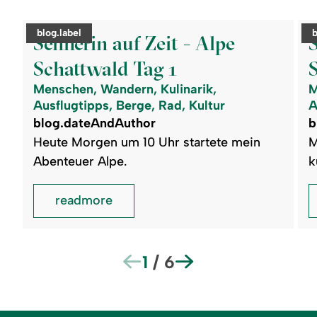
©
©
readmore:
read
category:
c
blog.label
b
Sennerin
Senn
Sennerin auf Zeit - Alpe
auf
auf
Zeit
Zeit
Schattwald Tag 1
-
-
Alpe
Alp
Menschen, Wandern, Kulinarik,
M
Schattwald
Scha
Tag
Tag
Ausflugtipps, Berge, Rad, Kultur
A
1
2
blog.dateAndAuthor
b
Heute Morgen um 10 Uhr startete mein
M
Abenteuer Alpe.
k
readmore
1
/
6