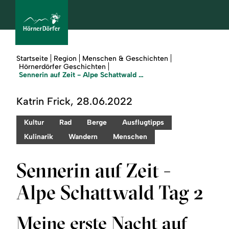
Sie
Startseite
Region
Menschen & Geschichten
sind
Hörnerdörfer Geschichten
hier:
Sennerin auf Zeit - Alpe Schattwald Tag 2
bcams
Katrin Frick, 28.06.2022
Kultur
Rad
Berge
Ausflugtipps
Urlaub
Kulinarik
Wandern
Menschen
buchen
Sennerin auf Zeit -
Sommer
Alpe Schattwald Tag 2
Winter
Meine erste Nacht auf