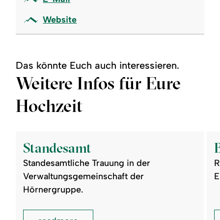
Website
Das könnte Euch auch interessieren.
Weitere Infos für Eure
Hochzeit
©
©
readmore:
read
Standesamt
Bes
Standesamt
Trau
Standesamtliche Trauung in der
R
Verwaltungsgemeinschaft der
E
Hörnergruppe.