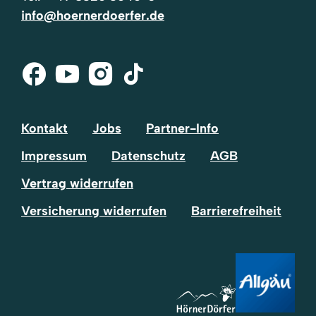
info@hoernerdoerfer.de
Facebook
Youtube
Instagram
Tik-
Tok
Kontakt
Jobs
Partner-Info
Impressum
Datenschutz
AGB
Vertrag widerrufen
Versicherung widerrufen
Barrierefreiheit
Volltextsuche
Suchtext
einfügen