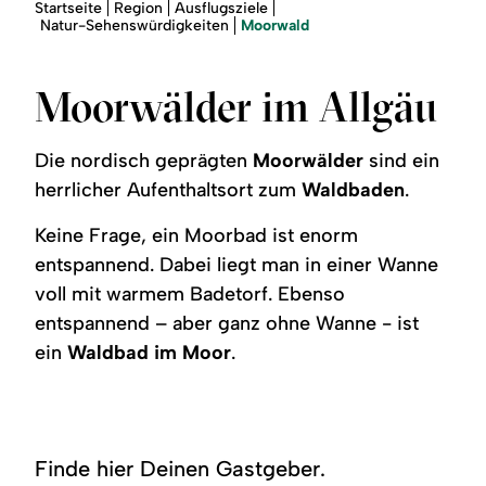
Region
Sie
Startseite
Region
Ausflugsziele
sind
Moorwald
Natur-Sehenswürdigkeiten
hier:
Service
Moorwälder im Allgäu
Die nordisch geprägten
Moorwälder
sind ein
herrlicher Aufenthaltsort zum
Waldbaden
.
Keine Frage, ein Moorbad ist enorm
entspannend. Dabei liegt man in einer Wanne
voll mit warmem Badetorf. Ebenso
entspannend – aber ganz ohne Wanne - ist
ein
Waldbad im Moor
.
Finde hier Deinen Gastgeber.