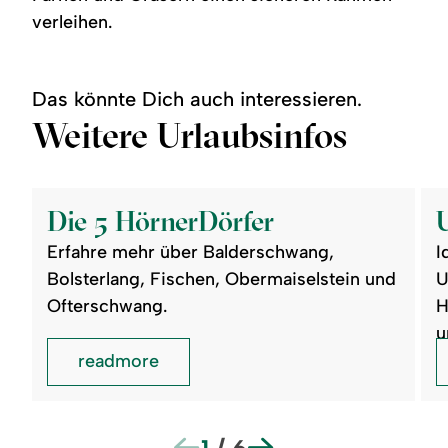
verleihen.
Das könnte Dich auch interessieren.
Weitere Urlaubsinfos
©
©
readmore:
read
Die
Url
Die 5 HörnerDörfer
5
im
HörnerDörfer
All
Erfahre mehr über Balderschwang,
I
buc
Bolsterlang, Fischen, Obermaiselstein und
U
Ofterschwang.
H
u
readmore