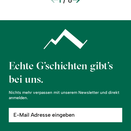
1
/
6
Echte G’schichten gibt’s
bei uns.
Nichts mehr verpassen mit unserem Newsletter und direkt
anmelden.
E-
Mail
Adresse
eingeben