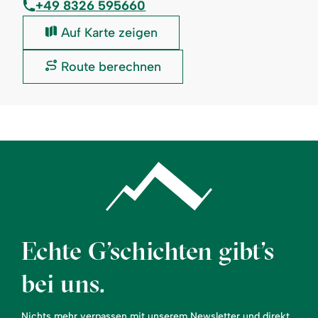
+49 8326 595660
Geldautomat
Auf Karte zeigen
der
VR
Geldautomat
Route berechnen
Bank
der
Kempten-
VR
Oberallgäu
Bank
eG:
Kempten-
Oberallgäu
eG:
Echte G’schichten gibt’s
bei uns.
Nichts mehr verpassen mit unserem Newsletter und direkt