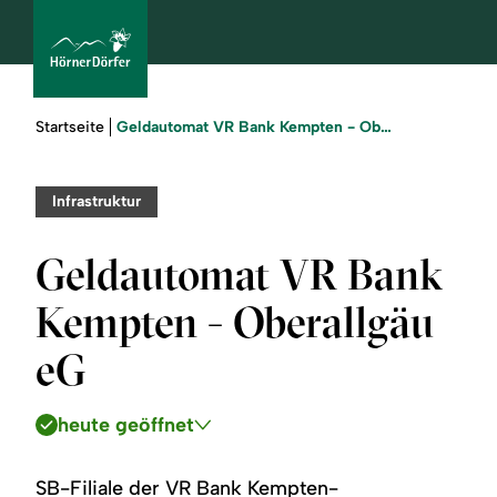
Sie
Geldautomat VR Bank Kempten - Oberallgäu eG
Startseite
sind
hier:
bcams
Infrastruktur
Geldautomat VR Bank
Urlaub
Kempten - Oberallgäu
buchen
eG
Sommer
heute geöffnet
Winter
SB-Filiale der VR Bank Kempten-