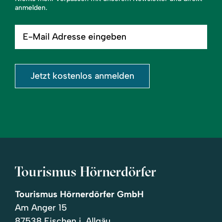
anmelden.
E-
Mail
Adresse
eingeben
Jetzt kostenlos anmelden
Tourismus Hörnerdörfer
Tourismus Hörnerdörfer GmbH
Am Anger 15
87538 Fischen i. Allgäu