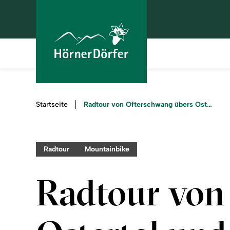
Sie
Radtour von Ofterschwang übers Ostertal und Gunzesrieder Tal
Startseite
sind
hier:
Radtour
Mountainbike
Radtour von