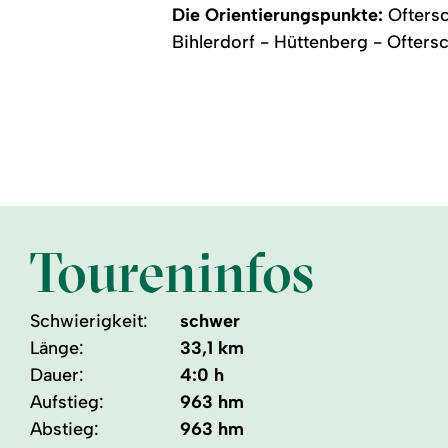
Die Orientierungspunkte:
Oftersc
Bihlerdorf - Hüttenberg - Ofter
Toureninfos
Schwierigkeit:
schwer
Länge:
33,1 km
Dauer:
4:0 h
Aufstieg:
963 hm
Abstieg:
963 hm