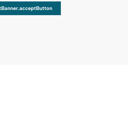
tBanner.acceptButton
Auf Karte zeigen