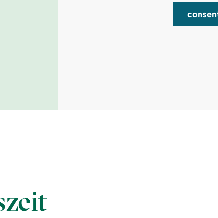
consen
szeit