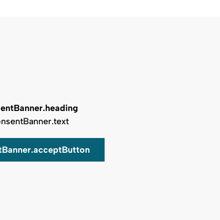
entBanner.heading
nsentBanner.text
tBanner.acceptButton