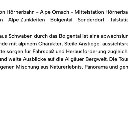
ion Hörnerbahn - Alpe Ornach - Mittelstation Hörnerb
- Alpe Zunkleiten - Bolgental - Sonderdorf - Talstat
us Schwaben durch das Bolgental ist eine abwechslun
de mit alpinem Charakter. Steile Anstiege, aussicht
itte sorgen für Fahrspaß und Herausforderung zugleic
 und weite Ausblicke auf die Allgäuer Bergwelt. Die Tou
ungenen Mischung aus Naturerlebnis, Panorama und ge