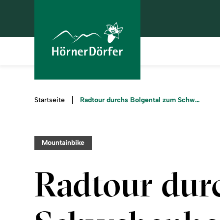
Sie
Radtour durchs Bolgental zum Schwabenhaus bei Bolsterlang
Startseite
sind
hier:
Mountainbike
Radtour dur