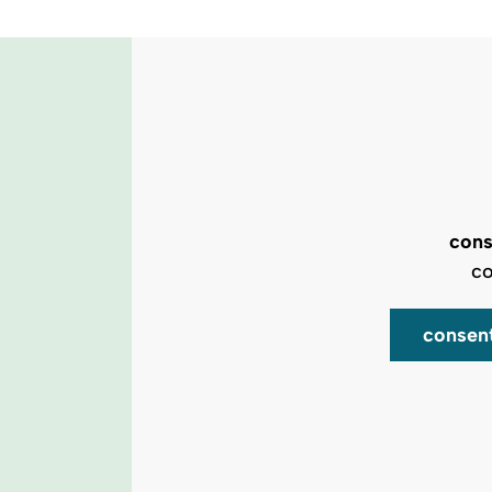
cons
co
consen