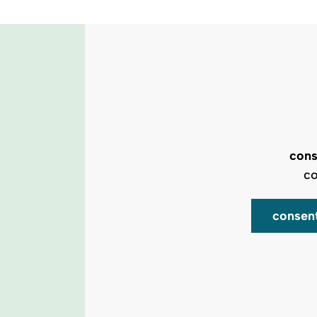
cons
co
consen