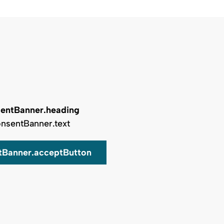
entBanner.heading
nsentBanner.text
tBanner.acceptButton