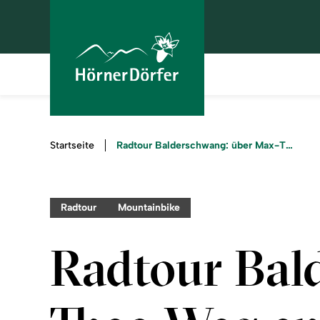
Sie
Radtour Balderschwang: über Max-Theo Weg entlang der Bolgenach
Startseite
sind
hier:
Radtour
Mountainbike
Radtour Bal