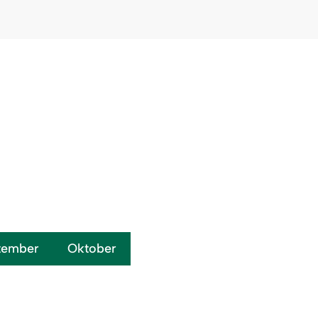
Auf Karte zeigen
tember
Oktober