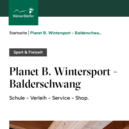
Sie
Planet B. Wintersport - Balderschwang
Startseite
sind
hier:
bcams
Sport & Freizeit
Planet B. Wintersport -
Urlaub
Balderschwang
buchen
Schule - Verleih - Service - Shop.
Sommer
Winter