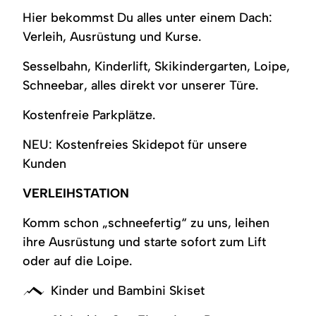
Eine
in
und
vor
schneebedeckter
tief
hügeligen
in
Hier bekommst Du alles unter einem Dach:
Frau
einer
Skistöcken
einem
Baum
verschneiten
Schneelandschaft.
Balderschwang.
in
weiten,
im
Gebäude
links.
Landschaft.
Lange
Graue
Verleih, Ausrüstung und Kurse.
blauer
verschneiten
Schnee.
mit
Verschneite
Sie
Schatten
Holzfassade,
Jacke,
Landschaft.
Bunte
blauen
Tannenbäume
folgen
der
weiße
zwei
Lange
Winterkleidung.
Türen
und
einer
Skiläufer
Fensterrahmen.
Sesselbahn, Kinderlift, Skikindergarten, Loipe,
Kinder
Schatten
Verschneite
und
blauer
schmalen
auf
Schnee
Schneebar, alles direkt vor unserer Türe.
mit
auf
Landschaft
Fensterläden.
Himmel.
Spur.
dem
liegt.
Helmen
dem
und
Viele
Bäume
glitzernden
Blauer
und
Schnee.
Berge
tragen
am
Schnee.
Himmel.
Kostenfreie Parkplätze.
bunten
Blauer
im
blaue
Rande
Mützen.
Himmel.
Hintergrund.
Jacken.
der
NEU: Kostenfreies Skidepot für unsere
Verschneite
Blauer
Ski
Ebene.
Bäume
Himmel.
lehnen
Kunden
im
an
Hintergrund.
der
Seite.
VERLEIHSTATION
Sonniger
Tag.
Komm schon „schneefertig“ zu uns, leihen
ihre Ausrüstung und starte sofort zum Lift
oder auf die Loipe.
Kinder und Bambini Skiset