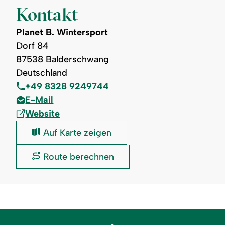
Kontakt
Planet B. Wintersport
Dorf 84
87538 Balderschwang
Deutschland
+49 8328 9249744
E-Mail
Website
Planet
Auf Karte zeigen
B.
Wintersport:
Planet
Route berechnen
B.
Wintersport: