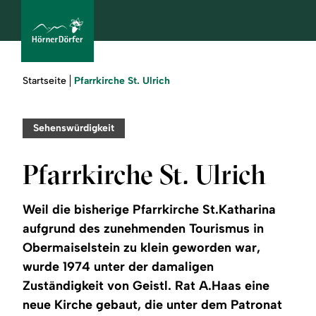
Sie
Pfarrkirche St. Ulrich
Startseite
sind
hier:
bcams
Sehenswürdigkeit
Pfarrkirche St. Ulrich
Urlaub
buchen
Weil die bisherige Pfarrkirche St.Katharina
aufgrund des zunehmenden Tourismus in
Sommer
Obermaiselstein zu klein geworden war,
wurde 1974 unter der damaligen
Winter
Zuständigkeit von Geistl. Rat A.Haas eine
neue Kirche gebaut, die unter dem Patronat