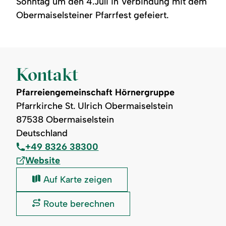
Sonntag um den 4.Juli in Verbindung mit dem
Obermaiselsteiner Pfarrfest gefeiert.
Kontakt
Pfarreiengemeinschaft Hörnergruppe
Pfarrkirche St. Ulrich Obermaiselstein
87538 Obermaiselstein
Deutschland
+49 8326 38300
Website
Pfarreiengemeinschaft
Auf Karte zeigen
Hörnergruppe:
Pfarreiengemeinschaft
Route berechnen
Hörnergruppe: