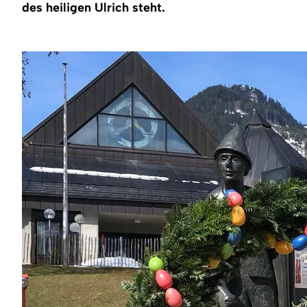
Region
des heiligen Ulrich steht.
Service