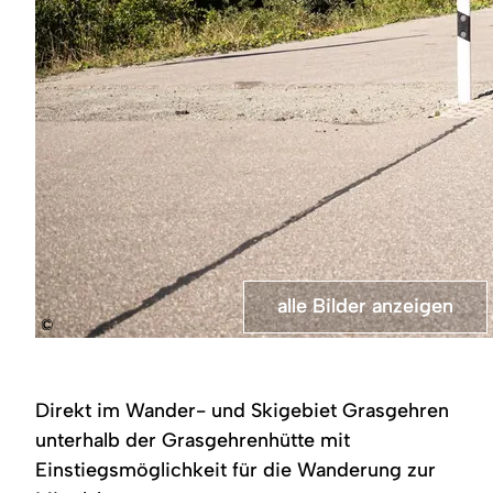
alle Bilder anzeigen
alle Bilder anzeigen
©
Schild
Hinweisschild
mit
zur
Parkgebühren
Parkplatznutzung
mit
Direkt im Wander- und Skigebiet Grasgehren
Informationen
unterhalb der Grasgehrenhütte mit
Einstiegsmöglichkeit für die Wanderung zur