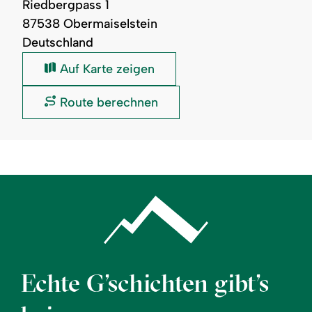
Riedbergpass 1
87538 Obermaiselstein
Deutschland
Parkplatz
Auf Karte zeigen
Grasgehren:
Parkplatz
Route berechnen
Grasgehren:
Echte G’schichten gibt’s