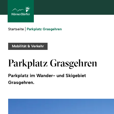
Sie
Parkplatz Grasgehren
Startseite
sind
hier:
bcams
Mobilität & Verkehr
Parkplatz Grasgehren
Urlaub
buchen
Parkplatz im Wander- und Skigebiet
Grasgehren.
Sommer
Winter