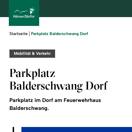
Sie
Parkplatz Balderschwang Dorf
Startseite
sind
hier:
bcams
Mobilität & Verkehr
Parkplatz
Urlaub
Balderschwang Dorf
buchen
Parkplatz im Dorf am Feuerwehrhaus
Sommer
Balderschwang.
Winter