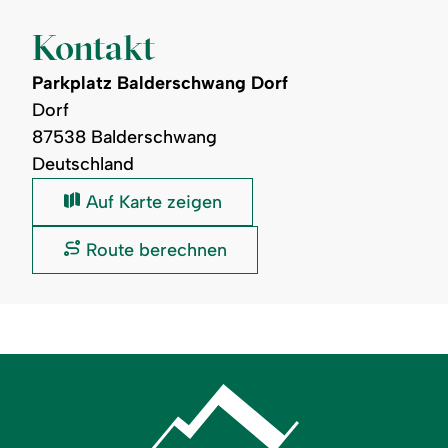
Kontakt
Parkplatz Balderschwang Dorf
Dorf
87538 Balderschwang
Deutschland
Parkplatz
Auf Karte zeigen
Balderschwang
Dorf:
Parkplatz
Route berechnen
Balderschwang
Dorf: